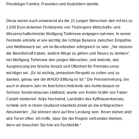
Preisträger Familie, Freunden und Ausbildern dankte.
Diese waren auch anwesend als die 21 jungen Menschen den mit bis zu
1.000 Euro dotierten Förderpreis von Thüringens Wirtschafts- und
Wissenschaftsminister Wolfgang Tiefensee entgegen nahmen. In seiner
Festrede erklärte er wie wichtig die richtige Balance zwischen Empathie
und Wettbewerb sei, um im Berufsleben erfolgreich zu sein. „Sie müssen
die Bereitschaft haben, andere Wege zu gehen und Neues zu denken“,
riet Wolfgang Tiefensee den jungen Menschen, und betonte, das
Ausgrenzung der falsche Ansatz und Offenheit für Fremdes umso
wichtiger sei. „Es ist wichtig, jemandem Respekt zu zollen und zu
danken, genau wie die WAGO-Stiftung es tut.“ Die Preisverleihung, die
auch in diesem Jahr im feierlichen Ambiente des Achtecksaals im
Schloss Sondershausen stattfand, wurde von Kristin Gräfin von Faber-
Castell moderiert. Antje Hochwind, Landrätin des Kyffhäuserkreises,
richtete sich in ihrem Grußwort ebenfalls direkt an die erfolgreichen
Absolventen: „Sie können stolz auf Ihre Leistung sein. Ihnen stehen jetzt
alle Türen offen. Ich hoffe, dass Sie der Region verbunden bleiben,
denn wir brauchen Sie hier als Fachkräfte.“