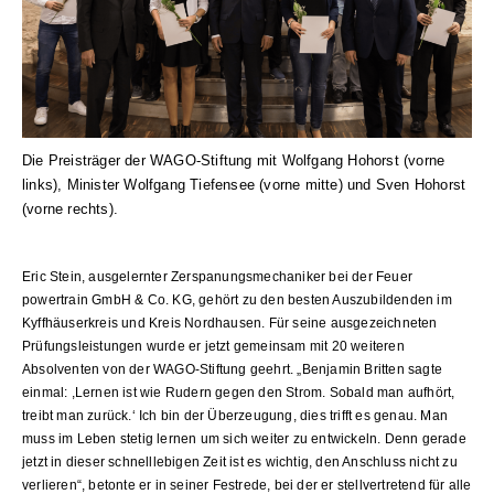
Die Preisträger der WAGO-Stiftung mit Wolfgang Hohorst (vorne
links), Minister Wolfgang Tiefensee (vorne mitte) und Sven Hohorst
(vorne rechts).
Eric Stein, ausgelernter Zerspanungsmechaniker bei der Feuer
powertrain GmbH & Co. KG, gehört zu den besten Auszubildenden im
Kyffhäuserkreis und Kreis Nordhausen. Für seine ausgezeichneten
Prüfungsleistungen wurde er jetzt gemeinsam mit 20 weiteren
Absolventen von der WAGO-Stiftung geehrt. „Benjamin Britten sagte
einmal: ,Lernen ist wie Rudern gegen den Strom. Sobald man aufhört,
treibt man zurück.‘ Ich bin der Überzeugung, dies trifft es genau. Man
muss im Leben stetig lernen um sich weiter zu entwickeln. Denn gerade
jetzt in dieser schnelllebigen Zeit ist es wichtig, den Anschluss nicht zu
verlieren“, betonte er in seiner Festrede, bei der er stellvertretend für alle