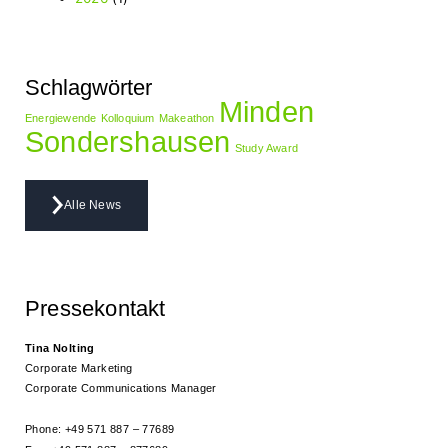
Schlagwörter
Minden
Energiewende
Kolloquium
Makeathon
Sondershausen
Study Award
Alle News
Pressekontakt
Tina Nolting
Corporate Marketing
Corporate Communications Manager
Phone: +49 571 887 – 77689