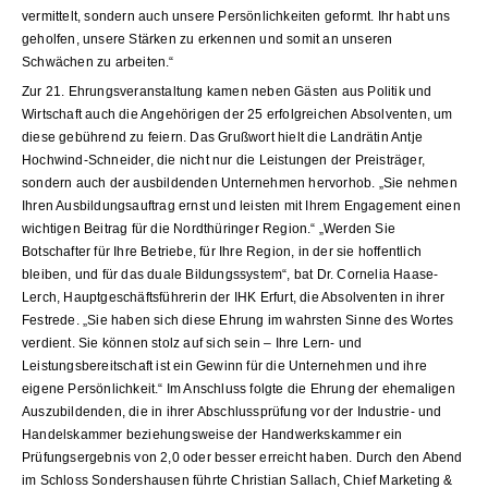
vermittelt, sondern auch unsere Persönlichkeiten geformt. Ihr habt uns
geholfen, unsere Stärken zu erkennen und somit an unseren
Schwächen zu arbeiten.“
Zur 21. Ehrungsveranstaltung kamen neben Gästen aus Politik und
Wirtschaft auch die Angehörigen der 25 erfolgreichen Absolventen, um
diese gebührend zu feiern. Das Grußwort hielt die Landrätin Antje
Hochwind-Schneider, die nicht nur die Leistungen der Preisträger,
sondern auch der ausbildenden Unternehmen hervorhob. „Sie nehmen
Ihren Ausbildungsauftrag ernst und leisten mit Ihrem Engagement einen
wichtigen Beitrag für die Nordthüringer Region.“ „Werden Sie
Botschafter für Ihre Betriebe, für Ihre Region, in der sie hoffentlich
bleiben, und für das duale Bildungssystem“, bat Dr. Cornelia Haase-
Lerch, Hauptgeschäftsführerin der IHK Erfurt, die Absolventen in ihrer
Festrede. „Sie haben sich diese Ehrung im wahrsten Sinne des Wortes
verdient. Sie können stolz auf sich sein – Ihre Lern- und
Leistungsbereitschaft ist ein Gewinn für die Unternehmen und ihre
eigene Persönlichkeit.“ Im Anschluss folgte die Ehrung der ehemaligen
Auszubildenden, die in ihrer Abschlussprüfung vor der Industrie- und
Handelskammer beziehungsweise der Handwerkskammer ein
Prüfungsergebnis von 2,0 oder besser erreicht haben. Durch den Abend
im Schloss Sondershausen führte Christian Sallach, Chief Marketing &